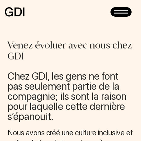
Toggle
navigatio
ACCUEIL
Venez évoluer avec nous chez
GARAGE
GDI
DYNAMITE
Chez GDI, les gens ne font
SIÈGE SOCIAL
pas seulement partie de la
CENTRE DE DISTRIBUTION
compagnie; ils sont la raison
pour laquelle cette dernière
POSTULER
s’épanouit.
EN
Nous avons créé une culture inclusive et